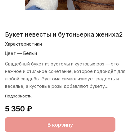
Букет невесты и бутоньерка жениха2
Характеристики
Цвет
—
Белый
Свадебный букет из эустомы и кустовых роз — это
нежное и стильное сочетание, которое подойдёт для
любой свадьбы. Эустома символизирует радость и
веселье, а кустовые розы добавляют букету
изысканность и роскошь. Такой букет будет отлично
Подробности
сочетаться с платьем невесты и станет ярким акцентом
5 350 ₽
на свадебных фотографиях.
В корзину