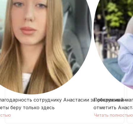
агодарность сотруднику Анастасии за обслуживание
Прекрасный магаз
еты беру только здесь
отметить Анаст
остью
Читать полностью