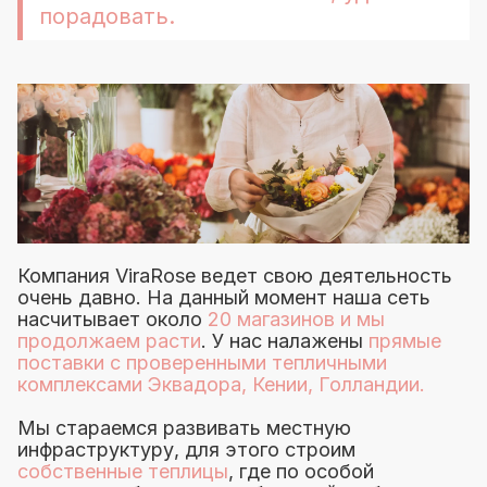
порадовать.
Компания ViraRose ведет свою деятельность
очень давно. На данный момент наша сеть
насчитывает около
20 магазинов и мы
продолжаем расти
. У нас налажены
прямые
поставки с проверенными тепличными
комплексами Эквадора, Кении, Голландии.
Мы стараемся развивать местную
инфраструктуру, для этого строим
собственные теплицы
, где по особой