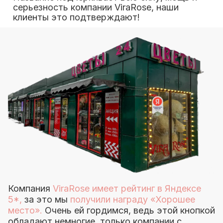
серьезность компании ViraRose, наши
клиенты это подтверждают!
Компания
ViraRose имеет рейтинг в Яндексе
5*,
за это мы
получили награду «Хорошее
место».
Очень ей гордимся, ведь этой кнопкой
обладают немногие, только компании с