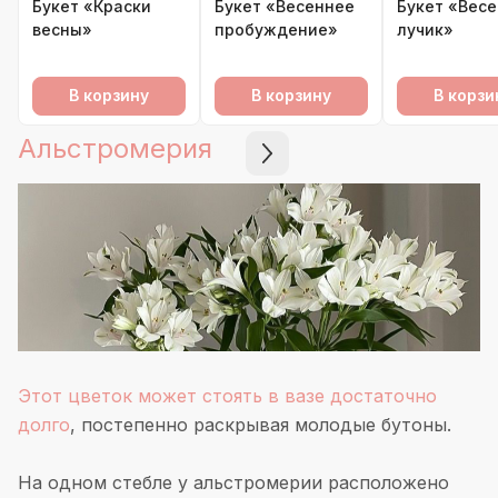
Букет «Краски
Букет «Весеннее
Букет «Вес
весны»
пробуждение»
лучик»
В корзину
В корзину
В корзи
Альстромерия
Этот цветок может стоять в вазе достаточно
долго
, постепенно раскрывая молодые бутоны.
На одном стебле у альстромерии расположено