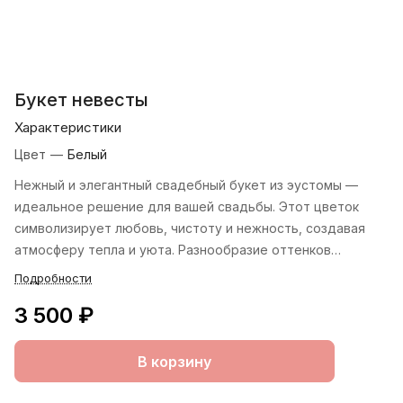
Букет невесты
Характеристики
Цвет
—
Белый
Нежный и элегантный свадебный букет из эустомы —
идеальное решение для вашей свадьбы. Этот цветок
символизирует любовь, чистоту и нежность, создавая
атмосферу тепла и уюта. Разнообразие оттенков
эустомы позволяет подобрать идеальный вариант для
Подробности
вашего торжества: от белого и кремового до
3 500 ₽
фиолетового и нежно-розового.Монобукет из
однотонных эустом выглядит стильно и современно, а
сочетание эустомы с другими цветами, такими как
В корзину
кустовые розы, фрезии или альстромерии, добавляет
букету оригинальности и уникальности. Лёгкие и