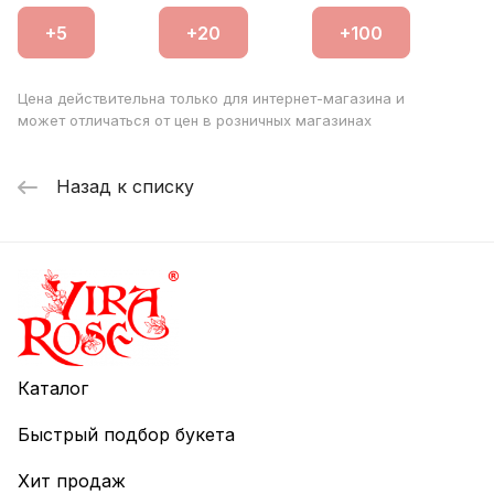
воздушные бутоны эустомы прекрасно смотрятся
самостоятельно или в каскадных и бидермейерных
композициях, подчёркивая изящество и хрупкость
Цена действительна только для интернет-магазина и
невесты.Свадебный букет из эустомы станет прекрасным
может отличаться от цен в розничных магазинах
дополнением к образу невесты, отражая её
индивидуальность и делая торжество незабываемым.
Назад к списку
Каталог
Быстрый подбор букета
Хит продаж