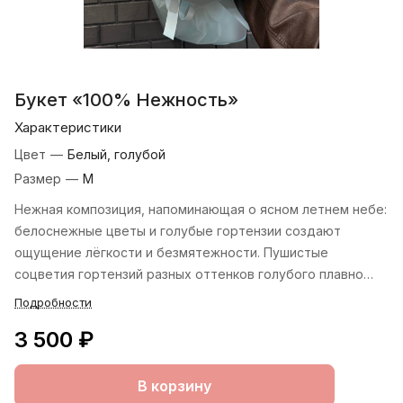
Букет «100% Нежность»
Характеристики
Цвет
—
Белый, голубой
Размер
—
М
Нежная композиция, напоминающая о ясном летнем небе:
белоснежные цветы и голубые гортензии создают
ощущение лёгкости и безмятежности. Пушистые
соцветия гортензий разных оттенков голубого плавно
перетекают в чистоту белых цветов, формируя
Подробности
акварельный эффект.
3 500 ₽
В корзину