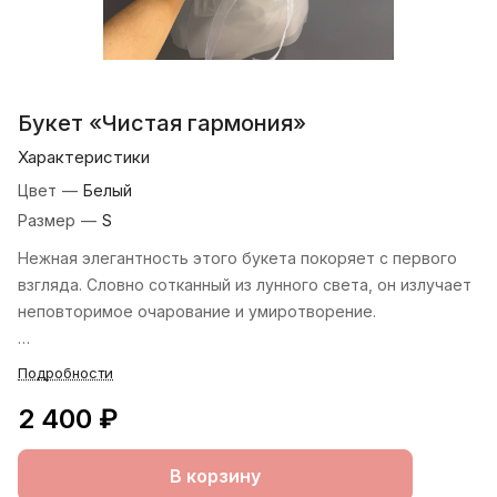
Букет «Чистая гармония»
Характеристики
Цвет
—
Белый
Размер
—
S
Нежная элегантность этого букета покоряет с первого
взгляда. Словно сотканный из лунного света, он излучает
неповторимое очарование и умиротворение.
Безупречная белизна каждого цветка создает ощущение
Подробности
чистоты и свежести. Аккуратные лепестки, будто
2 400 ₽
вырезанные из фарфора, образуют гармоничную
композицию, в которой каждый элемент находится на
своем месте.
В корзину