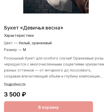
Букет «Девичья весна»
Характеристики
Цвет
—
белый, оранжевый
Размер
—
М
Роскошный букет для особого случая! Оранжевые розы
чередуются с многочисленными соцветиями хризантем
разных оттенков — от янтарного до лососёвого,
создавая впечатляющий объём и глубину композиции.
Разная высота стеблей придаёт динамику, а веточки
Подробности
эвкалипта и рускуса добавляют свежести и
3 500 ₽
завершённости.
В корзину