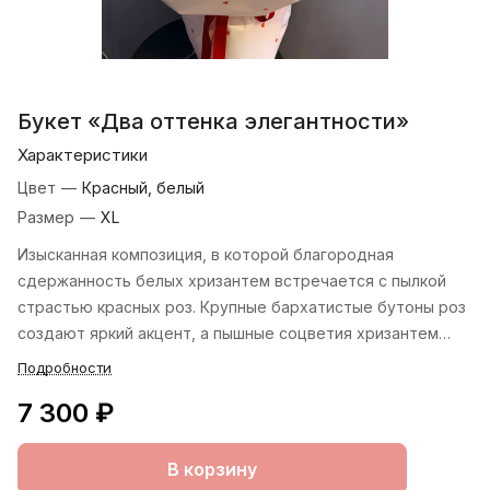
Букет «Два оттенка элегантности»
Характеристики
Цвет
—
Красный, белый
Размер
—
XL
Изысканная композиция, в которой благородная
сдержанность белых хризантем встречается с пылкой
страстью красных роз. Крупные бархатистые бутоны роз
создают яркий акцент, а пышные соцветия хризантем
добавляют букету объёма и текстуры. Контраст
Подробности
белоснежного и алого создаёт завораживающий
7 300 ₽
визуальный эффект — словно пламя, обрамлённое снегом.
В корзину