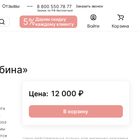
Отзывы
8 800 550 78 77
Заказать звонок
Звонок по РФ бесплатный
5%
Дарим скидку
каждому клиенту
Войти
Корзина
убина»
12 000 ₽
Цена:
ота
В корзину
с
роз
емы
тся
Цена действительна только для интернет-магазина