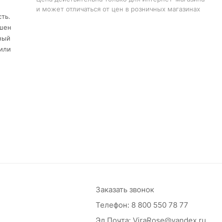
и может отличаться от цен в розничных магазинах
ть.
ашен
ный
или
Заказать звонок
Телефон:
8 800 550 78 77
Эл.Почта:
ViraRose@yandex.ru