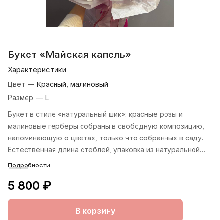
Букет «Майская капель»
Характеристики
Цвет
—
Красный, малиновый
Размер
—
L
Букет в стиле «натуральный шик»: красные розы и
малиновые герберы собраны в свободную композицию,
напоминающую о цветах, только что собранных в саду.
Естественная длина стеблей, упаковка из натуральной
мешковины глубокого бордового оттенка, перевязанная
Подробности
тонкой бечёвкой. Розы выделяются на фоне гербер,
5 800 ₽
подчёркивая природную гармонию сочетания. Аромат
роз наполнит пространство особой атмосферой.
В корзину