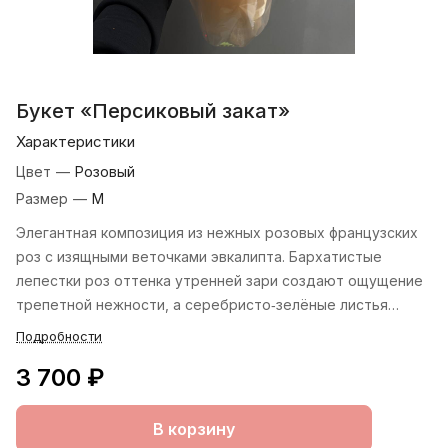
Букет «Персиковый закат»
Характеристики
Цвет
—
Розовый
Размер
—
М
Элегантная композиция из нежных розовых французских
роз с изящными веточками эвкалипта. Бархатистые
лепестки роз оттенка утренней зари создают ощущение
трепетной нежности, а серебристо‑зелёные листья
эвкалипта добавляют букету лёгкости и объёма. Аромат
Подробности
роз гармонично сочетается с тонким запахом эвкалипта,
3 700 ₽
наполняя пространство особой атмосферой. Букет
упакован в матовую плёнку цвета пудры и украшен
атласной лентой в тон. Идеальный выбор для
В корзину