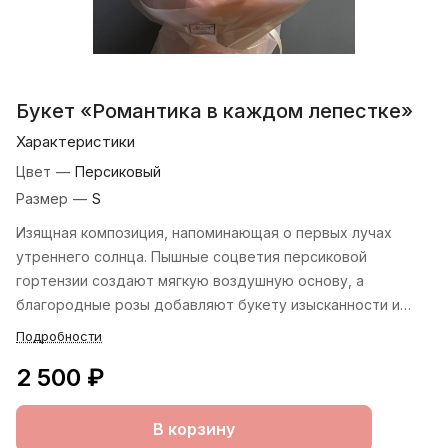
Букет «Романтика в каждом лепестке»
Характеристики
Цвет
—
Персиковый
Размер
—
S
Изящная композиция, напоминающая о первых лучах
утреннего солнца. Пышные соцветия персиковой
гортензии создают мягкую воздушную основу, а
благородные розы добавляют букету изысканности и
глубины. Оттенки варьируются от нежно‑персикового до
Подробности
тёплого кораллового, вызывая ассоциации с восходом
2 500 ₽
солнца над цветущим садом.
В корзину