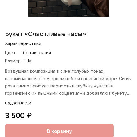
Букет «Счастливые часы»
Характеристики
Цвет
—
белый, синий
Размер
—
М
Воздушная композиция в сине‑голубых тонах,
напоминающая о вечернем небе и спокойном море. Синяя
роза символизирует верность и глубину чувств, а
гортензии с их пышными соцветиями добавляют букету
лёгкости и романтичности. Оттенки плавно перетекают
Подробности
от насыщенного синего к нежно‑лавандовому, создавая
3 500 ₽
эффект акварельной живописи.
В корзину