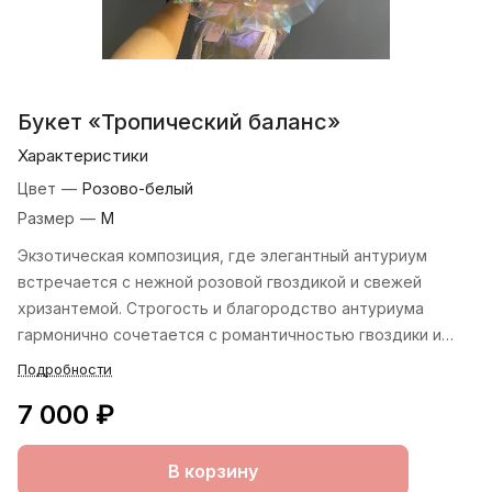
Букет «Тропический баланс»
Характеристики
Цвет
—
Розово-белый
Размер
—
М
Экзотическая композиция, где элегантный антуриум
встречается с нежной розовой гвоздикой и свежей
хризантемой. Строгость и благородство антуриума
гармонично сочетается с романтичностью гвоздики и
природной свежестью хризантемы, создавая идеальный
Подробности
баланс между экзотикой и классикой.
7 000 ₽
В корзину