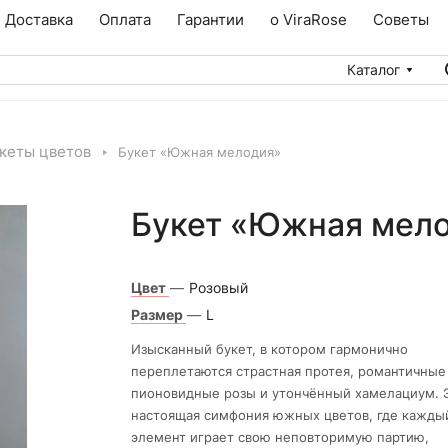
Доставка
Оплата
Гарантии
о ViraRose
Советы
Каталог
кеты цветов
Букет «Южная мелодия»
Букет «Южная мел
Цвет
—
Розовый
Размер
—
L
Изысканный букет, в котором гармонично
переплетаются страстная протея, романтичные
пионовидные розы и утончённый хамелациум. 
настоящая симфония южных цветов, где кажды
элемент играет свою неповторимую партию,