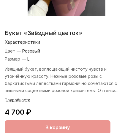
Букет «Звёздный цветок»
Характеристики
Цвет
—
Розовый
Размер
—
L
Изящный букет, воплощающий чистоту чувств и
утончённую красоту. Нежные розовые розы с
бархатистыми лепестками гармонично сочетаются с
пышными соцветиями розовой хризантемы. Оттенки
плавно перетекают от пудрового до персикового,
Подробности
создавая ощущение тепла и уюта. Букет упакован в
4 700 ₽
матовую плёнку пастельно‑розового оттенка и украшен
атласной лентой в тон.
В корзину