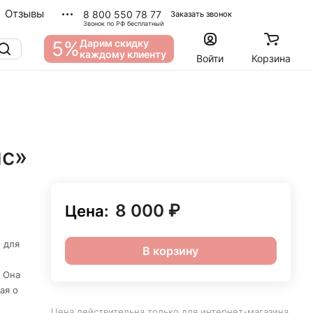
Отзывы
8 800 550 78 77
Заказать звонок
Звонок по РФ бесплатный
5%
Дарим скидку
каждому клиенту
Войти
Корзина
нс»
8 000 ₽
Цена:
 для
В корзину
 Она
ая о
Цена действительна только для интернет-магазина