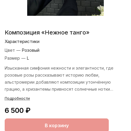
Композиция «Нежное танго»
Характеристики
Цвет
—
Розовый
Размер
—
L
Изысканная симфония нежности и элегантности, где
розовые розы рассказывают историю любви,
альстромерии добавляют композиции утончённую
грацию, а хризантемы привносят солнечные нотки
радости и оптимизма. Этот букет — воплощение
Подробности
гармонии и красоты, способное вдохновить на самые
6 500 ₽
прекрасные чувства.
В корзину