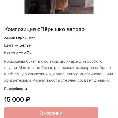
Композиция «Пёрышко ветра»
Характеристики
Цвет
—
Белый
Размер
—
XXL
Роскошный букет в стильном цилиндре для особого
случая! Множество белых роз разных размеров собрано
в объёмную композицию, дополненную многочисленными
хризантемами. Разная высота стеблей создаёт динамику,
а плотная сборка подчёркивает торжественность
Подробности
момента. Цилиндр украшен жемчужной нитью и атласной
15 000 ₽
лентой с лёгким перламутровым отливом. Идеальный
вариант для юбилея, свадьбы или выпускного — букет
подарит заряд положительных эмоций и подчеркнёт
В корзину