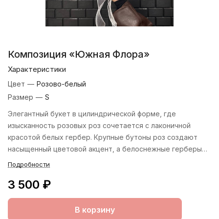
Композиция «Южная Флора»
Характеристики
Цвет
—
Розово-белый
Размер
—
S
Элегантный букет в цилиндрической форме, где
изысканность розовых роз сочетается с лаконичной
красотой белых гербер. Крупные бутоны роз создают
насыщенный цветовой акцент, а белоснежные герберы
добавляют композиции лёгкости и объёма. Строгая
Подробности
геометрия цилиндра подчёркивает современный стиль.
3 500 ₽
В корзину