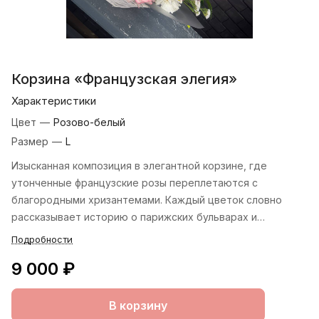
Корзина «Французская элегия»
Характеристики
Цвет
—
Розово-белый
Размер
—
L
Изысканная композиция в элегантной корзине, где
утонченные французские розы переплетаются с
благородными хризантемами. Каждый цветок словно
рассказывает историю о парижских бульварах и
романтических прогулках под осенним небом. Этот букет
Подробности
— воплощение французского шарма и утонченности.
9 000 ₽
В корзину