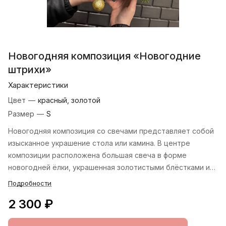
Новогодняя композиция «Новогодние
штрихи»
Характеристики
Цвет
—
красный, золотой
Размер
—
S
Новогодняя композиция со свечами представляет собой
изысканное украшение стола или камина. В центре
композиции расположена большая свеча в форме
новогодней ёлки, украшенная золотистыми блёстками и
маленькими ёлочными игрушками. Вокруг свечи
Подробности
располагаются небольшие вазы с ароматными хвойными
2 300 ₽
веточками, на которых висят разноцветные шары и
блестящие звёзды. Дополняют композицию