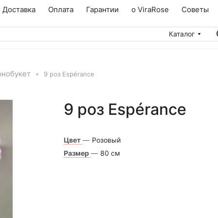
Доставка
Оплата
Гарантии
о ViraRose
Советы
Каталог
нобукет
9 роз Espérance
9 роз Espérance
Цвет
—
Розовый
Размер
—
80 см