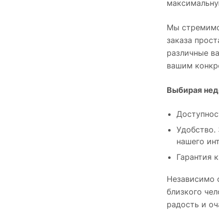
максимальну
Лавандовый (
3
)
Мы стремимс
Бело-желтый (
2
)
заказа прост
Бело-зеленый (
1
)
различные ва
вашим конкр
Бело-красный (
1
)
Голубой, персиковый (
1
)
Выбирая недо
красный, зеленый (
1
)
Доступност
Белый, желтый (
2
)
Удобство.
Лавандовый, розовый (
3
)
нашего инт
Гарантия 
Малиновый, белый (
7
)
Белый, кремовый (
2
)
Независимо о
близкого чел
Персиковый, розовый (
4
)
радость и оч
Желтый, белый (
1
)