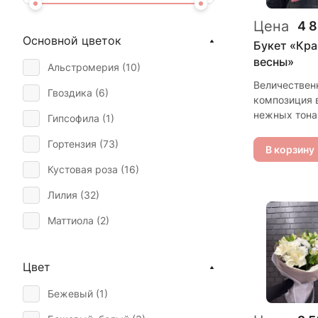
Цена
4 
Основной цветок
Букет «Кра
весны»
Альстромерия (
10
)
Величествен
Гвоздика (
6
)
композиция 
нежных тона
Гипсофила (
1
)
Роскошная р
Гортензия (
73
)
роза безупр
В корзину
формы допо
Кустовая роза (
16
)
изящными
альстромер
Лилия (
32
)
благородных
оттенков. К
Маттиола (
2
)
цветок тщат
Подсолнух (
3
)
подобран, ч
создать ощу
Цвет
Роза (
229
)
богатства и
Бежевый (
1
)
утончённости
Тюльпан (
2
)