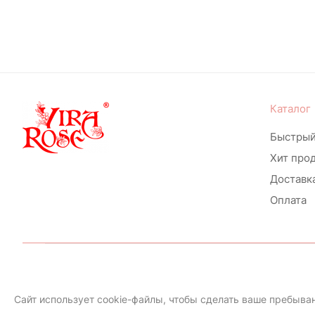
Красный, малиновый (
2
)
Красный, белый, желтый (
1
)
Белый, малиновый (
4
)
Бордовый, оранжевый, белый
(
1
)
Каталог
малиновый, розовый, белый (
3
)
Быстрый
Оранжевый, розовый (
2
)
Хит про
Доставк
Розовый, кремовый (
1
)
Оплата
Розовый, лавандовый (
6
)
Розовый, лавандовый, белый (
1
)
розовый, красный, персиковый
(
1
)
Политика конфиденциальности
Сайт использует cookie-файлы, чтобы сделать ваше пребыван
белый, синий (
5
)