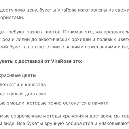
ющий
момента.
композиции
доступную цену, букеты ViraRose изготовлены из свеж
эффект
лёгкости и объёма.
ористами.
ркий
Оттенки плавно
перетекают от
 с
белоснежного к
ы требуют разных цветов. Понимая это, мы предлагае
насыщенному
 роз и лилий до экзотических орхидей и полевых цве
малиновому,
ный букет в соответствии с вашими пожеланиями и б
создавая эффект
живой гармонии.
кеты с доставкой от ViraRose это:
красивые цветы
свежести и качества
 доступная доставка
ые эмоции, которые точно останутся в памяти
мые современные методы хранения и доставки, мы гар
м виде. Все букеты вручную собираются и упаковываю