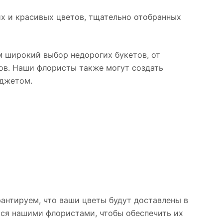
насыщенного
на фоне гербер,
их и красивых цветов, тщательно отобранных
малинового,
подчёркивая
создавая эффект
природную
живого пламени.
гармонию
сочетания. Аромат
м широкий выбор недорогих букетов, от
роз наполнит
тов. Наши флористы также могут создать
пространство
юджетом.
особой атмосферой.
антируем, что ваши цветы будут доставлены в
тся нашими флористами, чтобы обеспечить их