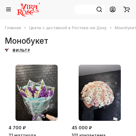
Главная
Цветы с доставкой в Ростове-на-Дону
Монобукет
Монобукет
ФИЛЬТР
4 700 ₽
45 000 ₽
21 маттиола
101 хризантема