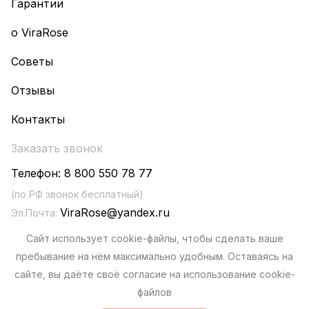
Гарантии
о ViraRose
Советы
Отзывы
Контакты
Заказать звонок
Телефон:
8 800 550 78 77
(по РФ звонок бесплатный)
ViraRose@yandex.ru
Эл.Почта:
+7-995-377-78-77
WhatsApp:
Сайт использует cookie-файлы, чтобы сделать ваше
пребывание на нём максимально удобным. Оставаясь на
сайте, вы даёте своё согласие на использование cookie-
файлов
Политика конфиденциальности