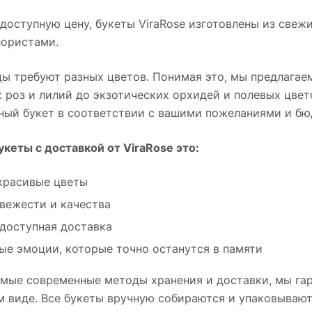
ющий
момента.
композиции
доступную цену, букеты ViraRose изготовлены из свеж
эффект
лёгкости и объёма.
ористами.
ркий
Оттенки плавно
перетекают от
 с
белоснежного к
ы требуют разных цветов. Понимая это, мы предлагае
насыщенному
 роз и лилий до экзотических орхидей и полевых цве
малиновому,
ный букет в соответствии с вашими пожеланиями и б
создавая эффект
живой гармонии.
кеты с доставкой от ViraRose это:
красивые цветы
свежести и качества
 доступная доставка
ые эмоции, которые точно останутся в памяти
мые современные методы хранения и доставки, мы гар
м виде. Все букеты вручную собираются и упаковываю