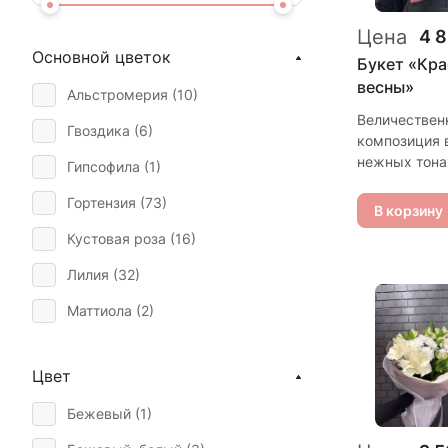
Цена
4 
Основной цветок
Букет «Кра
весны»
Альстромерия (
10
)
Величествен
Гвоздика (
6
)
композиция 
нежных тона
Гипсофила (
1
)
Роскошная р
Гортензия (
73
)
роза безупр
В корзину
формы допо
Кустовая роза (
16
)
изящными
альстромер
Лилия (
32
)
благородных
оттенков. К
Маттиола (
2
)
цветок тщат
Подсолнух (
3
)
подобран, ч
создать ощу
Цвет
Роза (
229
)
богатства и
Бежевый (
1
)
утончённости
Тюльпан (
2
)