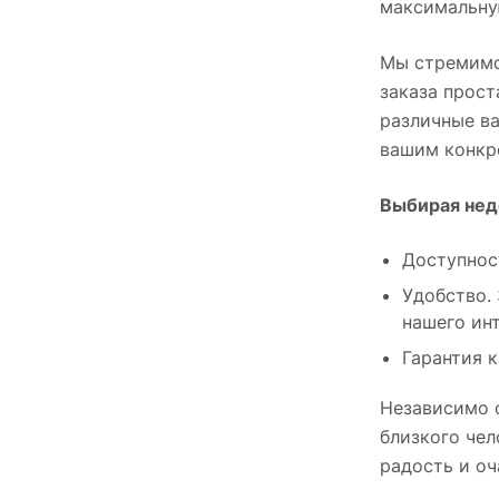
максимальну
Лавандовый (
3
)
Мы стремимс
Бело-желтый (
2
)
заказа прост
Бело-зеленый (
1
)
различные ва
вашим конкр
Бело-красный (
1
)
Голубой, персиковый (
1
)
Выбирая недо
красный, зеленый (
1
)
Доступност
Белый, желтый (
2
)
Удобство.
Лавандовый, розовый (
3
)
нашего инт
Гарантия 
Малиновый, белый (
7
)
Белый, кремовый (
2
)
Независимо о
близкого чел
Персиковый, розовый (
4
)
радость и оч
Желтый, белый (
1
)