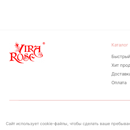
Красный, малиновый (
2
)
Красный, белый, желтый (
1
)
Белый, малиновый (
4
)
Бордовый, оранжевый, белый
(
1
)
Каталог
малиновый, розовый, белый (
3
)
Быстрый
Оранжевый, розовый (
2
)
Хит про
Доставк
Розовый, кремовый (
1
)
Оплата
Розовый, лавандовый (
6
)
Розовый, лавандовый, белый (
1
)
розовый, красный, персиковый
(
1
)
Политика конфиденциальности
Сайт использует cookie-файлы, чтобы сделать ваше пребыван
белый, синий (
5
)