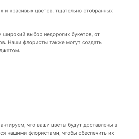
насыщенного
на фоне гербер,
их и красивых цветов, тщательно отобранных
малинового,
подчёркивая
создавая эффект
природную
живого пламени.
гармонию
сочетания. Аромат
м широкий выбор недорогих букетов, от
роз наполнит
тов. Наши флористы также могут создать
пространство
юджетом.
особой атмосферой.
антируем, что ваши цветы будут доставлены в
тся нашими флористами, чтобы обеспечить их