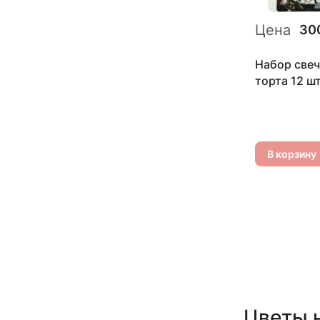
Цена
30
Набор свеч
торта 12 ш
В корзину
Цветы н