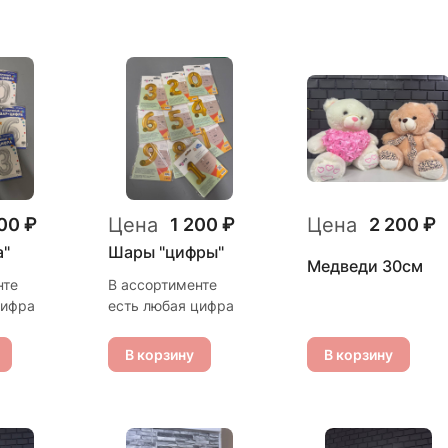
Цена
Цена
00 ₽
1 200 ₽
2 200 ₽
а"
Шары "цифры"
Медведи 30см
нте
В ассортименте
цифра
есть любая цифра
В корзину
В корзину