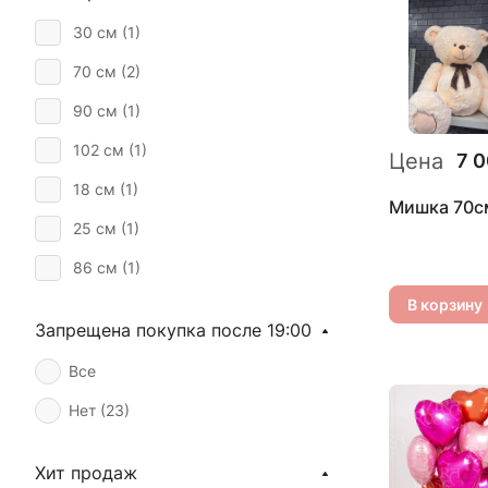
30 см (
1
)
золото, серебро (
2
)
70 см (
2
)
90 см (
1
)
102 см (
1
)
Цена
7 
18 см (
1
)
Мишка 70с
25 см (
1
)
86 см (
1
)
В корзину
Запрещена покупка после 19:00
Все
Нет (
23
)
Хит продаж