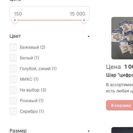
Цвет
Бежевый (
2
)
Белый (
1
)
Цена
1 0
Голубой, синий (
1
)
Шар "цифр
МИКС (
1
)
В ассортиме
На выбор (
3
)
есть любая 
Розовый (
1
)
В корзину
Серебро (
1
)
Черный (
1
)
Размер
Золото, радуга (
1
)