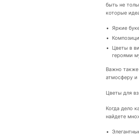
быть не толь
которые идеа
Яркие бук
Композици
Цветы в в
героями м
Важно также
атмосферу и
Цветы для в
Когда дело к
найдете множ
Элегантны